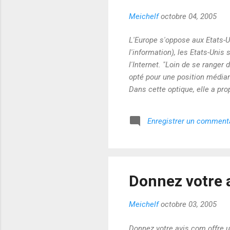
Meichelf
octobre 04, 2005
L'Europe s'oppose aux Etats-U
l'information), les Etats-Unis
l'Internet. "Loin de se ranger 
opté pour une position médiane
Dans cette optique, elle a pr
des Nations Unies, à l'instar 
l'hégémonie de l'ICANN (Inte
Enregistrer un comment
chapeaute pour le compte de l
Donnez votre 
Meichelf
octobre 03, 2005
Donnez votre avis.com offre u