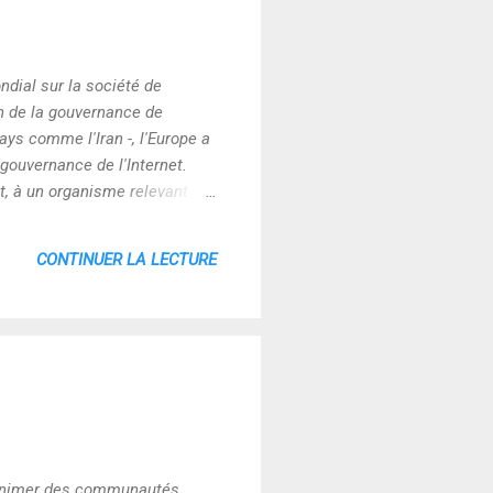
ndial sur la société de
on de la gouvernance de
pays comme l'Iran -, l'Europe a
 gouvernance de l'Internet.
t, à un organisme relevant
ive remet en question
 depuis des années,
CONTINUER LA LECTURE
et animer des communautés