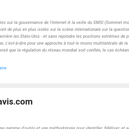
nis sur la gouvernance de l'Internet A la veille du SMSI (Sommet mo
 sont de plus en plus isolés sur la scène internationale sur la questi
derrière les Etats-Unis - et sans rejoindre les positions extrêmes de 
, c'est-à-dire pour une approche à tout le moins multilatérale de la
oposé que la régulation du réseau mondial soit confiée, le cas échéan
de l'UIT, l'Union internationale des télécommunications. Cette initiat
rnet Corporation for Assigned Names and Numbers), l'organisme qui,
aire
a communauté internationale la gestio...
avis.com
ne gamme d'outils et une méthodologie pour identifier, fidéliser, 