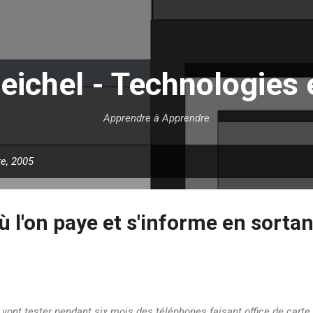
Accéder au contenu principal
eichel - Technologies 
Apprendre à Apprendre
re, 2005
où l'on paye et s'informe en sorta
ont tester pendant six mois des téléphones faisant office de carte 