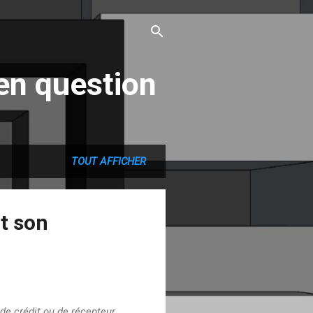
en question
TOUT AFFICHER
nt son
de crédit ou de récepteur