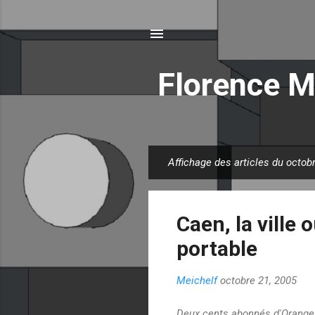
Florence M
Affichage des articles du octob
A
r
t
Caen, la ville 
i
c
portable
l
e
Meichelf
octobre 21, 2005
s
Deux cents abonnés d'Orange v