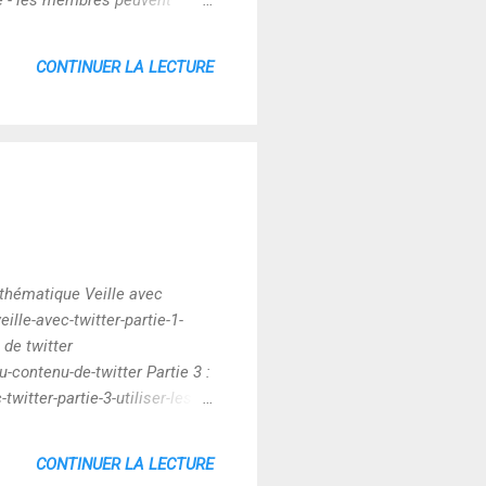
pe - les membres peuvent
er That's it ! :-)
CONTINUER LA LECTURE
 thématique Veille avec
ille-avec-twitter-partie-1-
 de twitter
u-contenu-de-twitter Partie 3 :
twitter-partie-3-utiliser-les-
ilsfroids.net/news/la-veille-
/www.outilsfroids.net/news/la-
CONTINUER LA LECTURE
..