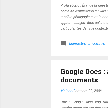
Profweb 2.0 : État de la questi
contexte d’utilisation du wiki
modèle pédagogique et la comp
apprentissages. Bien qu’une d
particularités dans le contexte
du wiki est cohérent avec les 
collaboration et la responsabil
Enregistrer un comment
technique, planifier finement 
Google Docs : 
documents
Meichelf
octobre 22, 2008
Official Google Docs Blog: A
l'onglet insert ajouter des n