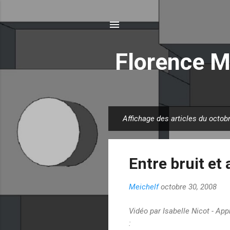
Florence M
Affichage des articles du octob
A
r
t
Entre bruit et 
i
c
Meichelf
octobre 30, 2008
l
e
Vidéo par Isabelle Nicot - Ap
s
: