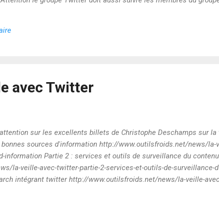
 Attention le groupe Twitter doit aussi suivre les membres du grou
 l'ensemble du groupe par simple message direct via leur compte twitt
aire
le avec Twitter
 attention sur les excellents billets de Christophe Deschamps sur la
les bonnes sources d'information http://www.outilsfroids.net/news/la-ve
d-information Partie 2 : services et outils de surveillance du contenu
ws/la-veille-avec-twitter-partie-2-services-et-outils-de-surveillance-d
earch intégrant twitter http://www.outilsfroids.net/news/la-veille-avec-
ant-twitter Partie 4 : Détecter et suivre des tendances http://www.out
-et-suivre-des-tendances Partie 5 : la veille sur les personnes http:/
veille-sur-les-personnes Partie 6 : Partager et diffuser sa veille http:/.