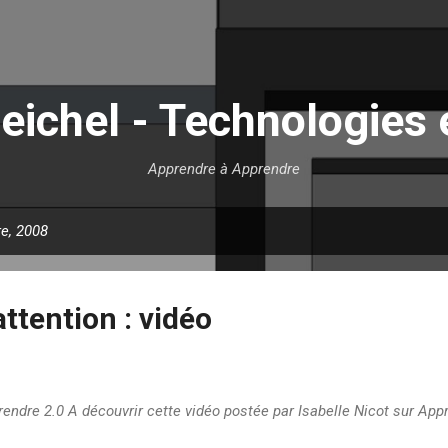
Accéder au contenu principal
eichel - Technologies 
Apprendre à Apprendre
re, 2008
attention : vidéo
prendre 2.0 A découvrir cette vidéo postée par Isabelle Nicot sur Ap