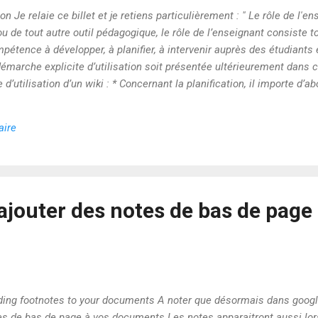
on Je relaie ce billet et je retiens particulièrement : " Le rôle de l'
 ou de tout autre outil pédagogique, le rôle de l’enseignant consiste 
étence à développer, à planifier, à intervenir auprès des étudiants e
émarche explicite d’utilisation soit présentée ultérieurement dans c
 d’utilisation d’un wiki : * Concernant la planification, il importe d’a
objectifs poursuivis et l’approche pédagogique privilégiée, qui doit 
isation de vos étudiants. Il faudra ensuite se familiariser avec l’outi
aire
la démarche d’apprentissage et déterminer la structure du...
ajouter des notes de bas de page
dding footnotes to your documents A noter que désormais dans goog
otes de bas de page à vos documents Les notes apparaitront aussi lo