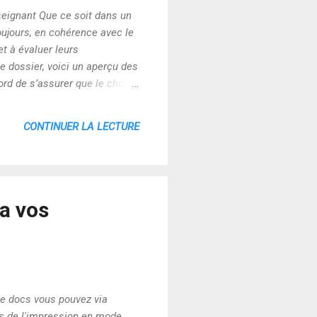
enseignant Que ce soit dans un
toujours, en cohérence avec le
t à évaluer leurs
e dossier, voici un aperçu des
bord de s’assurer que le choix
nécessairement viser la
l, s’assurer de son installation
CONTINUER LA LECTURE
 a vos
le docs vous pouvez via
rs de l'impression en mode