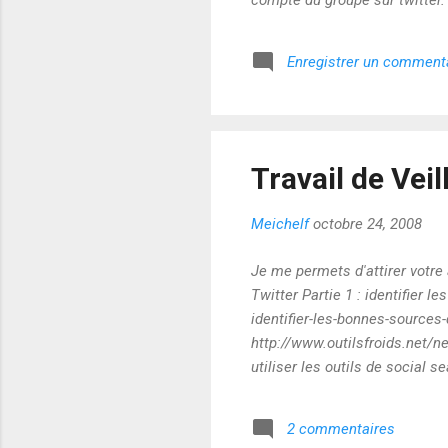
compte du groupe sur twitter.
ensuite diffuser un message à
Enregistrer un comment
Travail de Veil
Meichelf
octobre 24, 2008
Je me permets d'attirer votre
Twitter Partie 1 : identifier 
identifier-les-bonnes-sources-
http://www.outilsfroids.net/ne
utiliser les outils de social s
outils-de-social-search-integr
avec-twitter-partie-4-detecter
2 commentaires
veille-avec-twitter-partie-5-la-