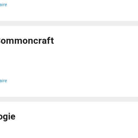
aire
 Commoncraft
aire
ogie