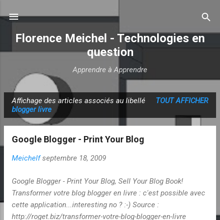
Accéder au contenu principal
Florence Meichel - Technologies en
question
Apprendre à Apprendre
Affichage des articles associés au libellé
TOUT AFFICHER
A
blogger livre
r
t
Google Blogger - Print Your Blog
i
c
Meichelf
septembre 18, 2009
l
Google Blogger - Print Your Blog, Sell Your Blog Book!
e
Transformer votre blog blogger en livre : c'est possible avec
s
cette application...interesting no ? :-) Source :
http://roget.biz/transformer-votre-blog-blogger-en-livre