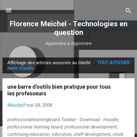
Accéder au contenu principal
Florence Meichel - Technologies en
question
Apprendre à Apprendre
Affichage des articles associés au libellé
TOUT AFFICHER
A
barre d'outils
r
t
une barre d'outils bien pratique pour tous
i
les professeurs
c
Meichelf
mai 04, 2008
l
e
professionallearningboard Toolbar - Download - moodle,
s
professional learning board, professional development,
continuing education, education, staff development, clock