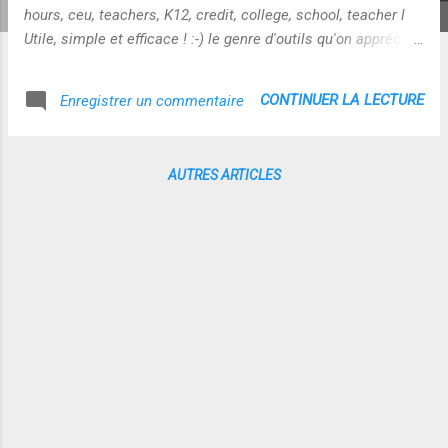
hours, ceu, teachers, K12, credit, college, school, teacher l
Utile, simple et efficace ! :-) le genre d'outils qu'on apprécie
au quotidien ! Source :
http://janeknight.typepad.com/pick/2008/05/sunday-
CONTINUER LA LECTURE
Enregistrer un commentaire
special.html
AUTRES ARTICLES