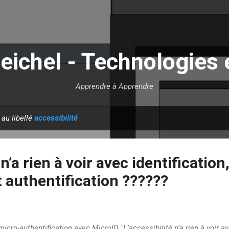
Accéder au contenu principal
eichel - Technologies 
Apprendre à Apprendre
 au libellé
accessibilité
 n’a rien à voir avec identification
t authentification ??????
icro-authentification avec MicroID "L’accessibilité n’a rien à voir ave