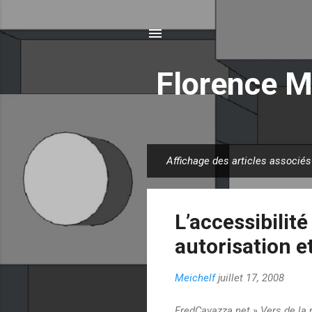
Florence M
Affichage des articles associés
A
r
t
L’accessibilité
i
c
autorisation e
l
e
Meichelf
juillet 17, 2008
s
FredCavazza.net » Vers de la m