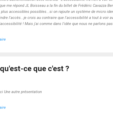
 que me répond JL Boisseau a la fin du billet de Frédéric Cavazza Ben
 plus accessibles possibles...si on rajoute un système de micro iden
ndre l'accès...je crois au contraire que l'accessibilité a tout à voir 
d'accessibilité ! Mais j'ai comme dans l'idée que nous ne parlons pa
s documents ? Si j'ai bien compris les metadonnées en RDF utilisée
e ressources pour fournir une meilleure efficacité aux moteurs de re
aire
ions entre les con...
 qu'est-ce que c'est ?
 ici Une autre présentation
aire