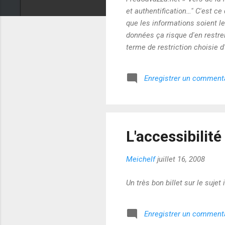
et authentification…" C'est ce
que les informations soient le
données ça risque d'en restrei
terme de restriction choisie 
Et peut-elle s'appliquer à de
permettent : · la découverte d
Enregistrer un comment
décrire le contenu et les relat
L'accessibilité
Meichelf
juillet 16, 2008
Un très bon billet sur le sujet
Enregistrer un comment