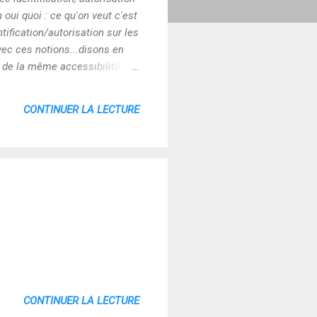
 oui quoi : ce qu'on veut c'est
tification/autorisation sur les
avec ces notions...disons en
s de la même accessibilité ?
s dans le web sémantique
cherche, · le catalogage pour
CONTINUER LA LECTURE
CONTINUER LA LECTURE