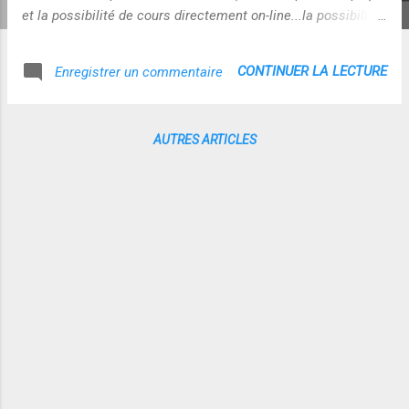
et la possibilité de cours directement on-line...la possibilité
de créer d'intégrer des communautés me semblent aussi
être un plus... ! Mais plus je vois des applications de ce
CONTINUER LA LECTURE
Enregistrer un commentaire
type, et plus je trouve qu'il manque du lien humain
synchrone...un accompagnement personnalisé en
direct...quelque chose qui rende le système vivant et
AUTRES ARTICLES
convivial ? C'est d'autant plus important que c'est
techniquement possible ? Reste le coût ? C'est sans doute
là que se situe le problème aujourd'hui ? Qu'en pensez-vous
? Source de l'info : freewares&tutos