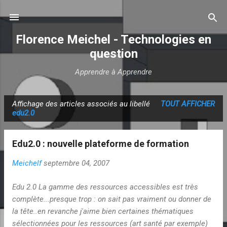
Accéder au contenu principal
Florence Meichel - Technologies en
question
Apprendre à Apprendre
Affichage des articles associés au libellé
TOUT AFFICHER
A
edu2.0
r
t
Edu2.0 : nouvelle plateforme de formation
i
c
Meichelf
septembre 04, 2007
l
Edu 2.0 La gamme des ressources accessibles est très
e
complète...presque trop : on sait pas vraiment ou donner de
s
la tête..en revanche j'aime bien certaines thématiques
sélectionnées pour les ressources (art santé par exemple)