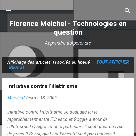
Accéder au contenu principal
Florence Meichel - Technologies en
question
Apprendre à Apprendre
Affichage des articles associés au libellé
TOUT AFFICHER
A
UNESCO
r
t
Initiative contre l’illettrisme
i
c
Meichelf
février 13, 2009
l
Initiative contre l’illettrisme Je souligne ici le
e
rapprochement entre l'Unesco et Goggle autour de
s
l'illétrisme ! Google est-il le partenaire "idéal" pour ce type
de projet ? Si oui, quel est l'objectif visé par l'unesco ?