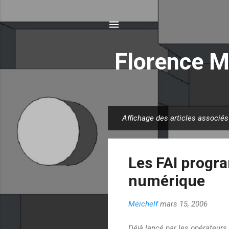
Florence M
Affichage des articles associés
A
r
t
Les FAI progr
i
c
numérique
l
e
Meichelf
mars 15, 2006
s
Déjà lancé par les opérateurs