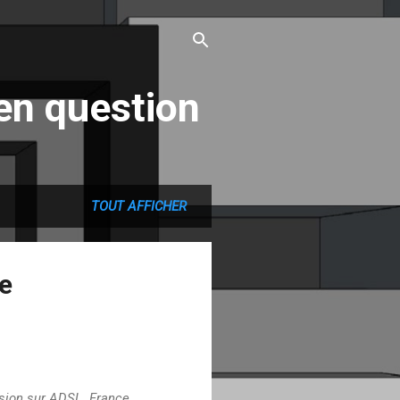
en question
TOUT AFFICHER
e
ision sur ADSL. France