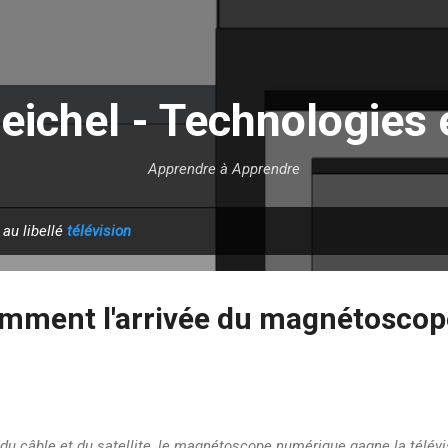
Accéder au contenu principal
eichel - Technologies 
Apprendre à Apprendre
 au libellé
télévision
amment l'arrivée du magnétoscop
 du câble et du satellite, le magnétoscope numérique gagne la télév