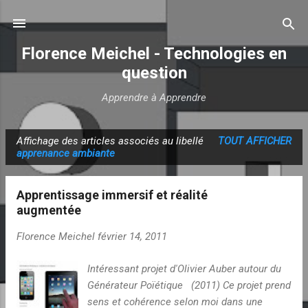
Accéder au contenu principal
Florence Meichel - Technologies en
question
Apprendre à Apprendre
Affichage des articles associés au libellé
TOUT AFFICHER
A
apprenance ambiante
r
t
Apprentissage immersif et réalité
i
augmentée
c
Florence Meichel
février 14, 2011
l
e
Intéressant projet d'Olivier Auber autour du
s
Générateur Poïétique (2011) Ce projet prend
sens et cohérence selon moi dans une