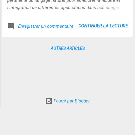
pertinente du langage naturel pour améliorer la fluidité et
l'intégration de différentes applications dans nos usages du
web (recherche en particulier): c'est une excellente
illustration du concept de reliance en actes et de ses
CONTINUER LA LECTURE
Enregistrer un commentaire
déclinaisons possibles sur le net...nous entrons vraiment
dans l'ère de l'informatique ambiante et j'entrevoie des
applications directes dans le monde de la formation tout au
AUTRES ARTICLES
long de la vie... L'apprenance ambiante ou la formation
ambiante sont en marche ! Vidéo
https://vimeo.com/1561578
Fourni par Blogger