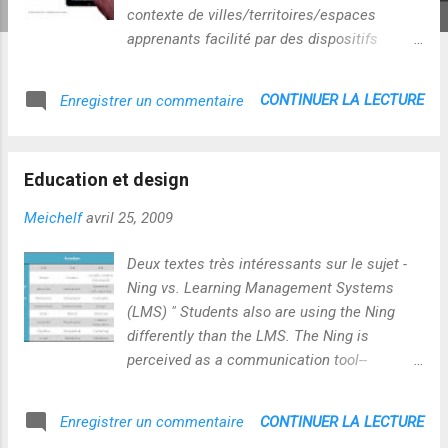
contexte de villes/territoires/espaces
apprenants facilité par des dispositifs
artistiques de réalité augmentée... 1 - La
réalité augmentée pour bâtir la ville idéale ?
CONTINUER LA LECTURE
Enregistrer un commentaire
2 - La réalité altérée par ses artistes même !
3 - Réalité augmentée et éducation : en route
vers le futur D'une certaine manière, le
Education et design
Générateur Poïétique augmente nos
relations sociales en rendant visibles et
Meichelf
avril 25, 2009
donc compréhensibles leurs processus
cognitifs en actes ( méta-jeu ) ! Il répond en
Deux textes très intéressants sur le sujet -
cela à la vision de Philippe Queau pour qui
Ning vs. Learning Management Systems
"la réalité augmentée doit avant tout
(LMS) " Students also are using the Ning
augmenter non l'environnement mais les
differently than the LMS. The Ning is
capacités de réflexion et d'action des
perceived as a communication tool--
hommes et des femmes." Passionnante
someplace to go when they need answers to
aventure d'apprentissage en perspective ! :-)
their questions about the class. The LMS is
CONTINUER LA LECTURE
Enregistrer un commentaire
A noter : Évolution du projet " Générateur
perceived as a repository of resources,
Poïétique" à suivre ici http://poietic-