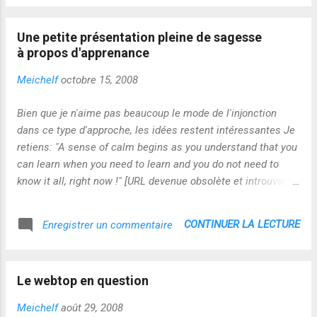
someplace to go when they need to access
generator.net/ ...
resources. Communication on the LMS is
Une petite présentation pleine de sagesse
perceived as one-on-one whereas students
à propos d'apprenance
already feel comfortable jumping in on
discussions whether the person posing the
Meichelf
octobre 15, 2008
question is in their class or not. They
perceive the Ning as being a community,
Bien que je n'aime pas beaucoup le mode de l'injonction
multi-party/-dimensional communication
dans ce type d'approche, les idées restent intéressantes Je
tool. I think this is helping to establish a
retiens: "A sense of calm begins as you understand that you
feeling of class community much quicker
can learn when you need to learn and you do not need to
than even a traditional class would create." -
know it all, right now !" [URL devenue obsolète et introuvable
Designing Education 3.0 Society 3.0 refers to
http://www.slideshare.net/buffyjhamilton/using-web-20-
an emerging innovation-based society that is
tools-to-cultivate-a-personal-learning-network-for-librarians-
CONTINUER LA LECTURE
Enregistrer un commentaire
not quite here, yet. This is a society that is
presentation]
driven by accelerating change, globalized
relationships, and fueled by knowma...
Le webtop en question
Meichelf
août 29, 2008