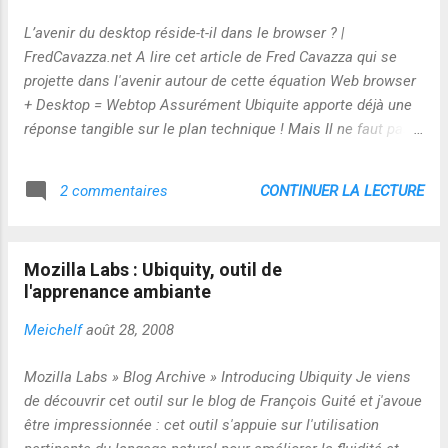
L’avenir du desktop réside-t-il dans le browser ? |
FredCavazza.net A lire cet article de Fred Cavazza qui se
projette dans l'avenir autour de cette équation Web browser
+ Desktop = Webtop Assurément Ubiquite apporte déjà une
réponse tangible sur le plan technique ! Mais Il ne faut pas
se voiler la face : les dérapages sont et seront possibles
avec la mise en ligne de plus en plus de données privées !
CONTINUER LA LECTURE
2 commentaires
"Pour les spécialistes de la protection des données, la
solution la plus adaptée consisterait à obliger les
entreprises à obtenir l’accord des personnes concernées
Mozilla Labs : Ubiquity, outil de
avant de recueillir puis de vendre leurs données
l'apprenance ambiante
personnelles. Aujourd’hui, c’est au particulier qu’il incombe
de faire la démarche pour protéger ses informations
Meichelf
août 28, 2008
privées."! Reste à savoir avec quels outils ? et quels droits
associés ? Sur le plan des usages, une application possible
Mozilla Labs » Blog Archive » Introducing Ubiquity Je viens
dans le domaine de la formation tout au long de la vie :
de découvrir cet outil sur le blog de François Guité et j'avoue
l’apprenance ambiante
être impressionnée : cet outil s'appuie sur l'utilisation