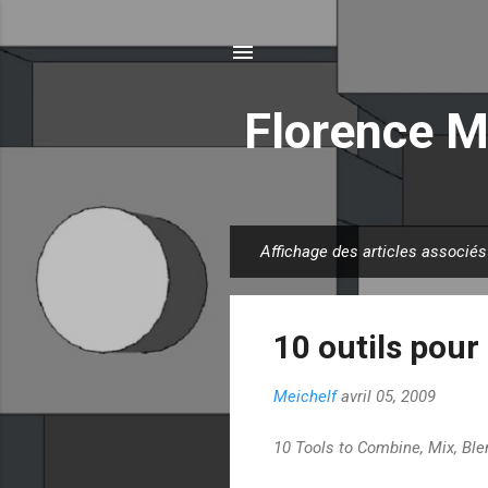
Florence M
Affichage des articles associés
A
r
t
10 outils pour
i
c
Meichelf
avril 05, 2009
l
e
10 Tools to Combine, Mix, Ble
s