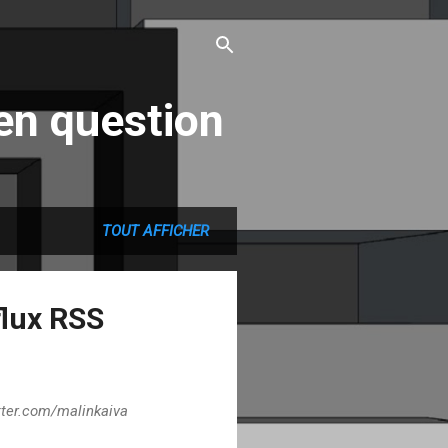
en question
TOUT AFFICHER
flux RSS
itter.com/malinkaiva