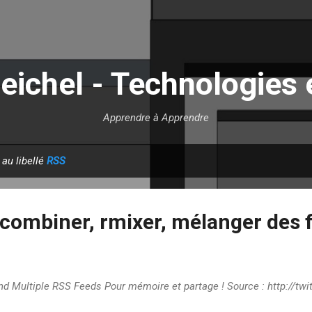
Accéder au contenu principal
eichel - Technologies 
Apprendre à Apprendre
 au libellé
RSS
 combiner, rmixer, mélanger des 
nd Multiple RSS Feeds Pour mémoire et partage ! Source : http://tw