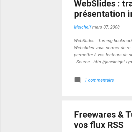
WebSlides : tr
présentation i
Meichelf
mars 07, 2008
WebSlides - Turning bookmark
Webslides vous permet de re-f
permettre à vos lecteurs de s
: Source : http://janeknight
1 commentaire
Freewares & Tu
vos flux RSS