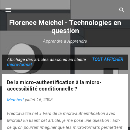
Accéder au contenu principal
Florence Meichel - Technologies en
question
Apprendre à Apprendre
Affichage des articles associés au libellé
TOUT AFFICHER
A
micro-format
r
t
De la micro-authentification à la micro-
i
accessibilité conditionnelle ?
c
Meichelf
juillet 16, 2008
l
e
FredCavazza.net » Vers de la micro-authentification avec
s
MicroID En lisant cet article, je me pose une question : Est-
ce qu’on pourrait imaginer que les micro-formats permettent