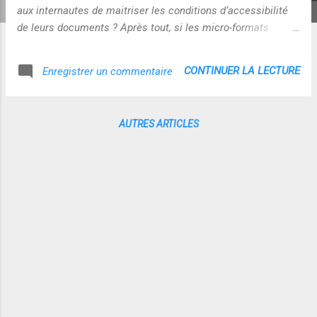
aux internautes de maitriser les conditions d’accessibilité
de leurs documents ? Après tout, si les micro-formats
facilitent l'accessibilité pourquoi ne pas imaginer qu'il
permettent de la mettre sous conditions ??? Il s'agirait ici
CONTINUER LA LECTURE
Enregistrer un commentaire
d'accessibilité conditionnelle ? Y-a-t-il des applications qui
le rendent possible pour Monsieur Tout le Monde? Et vous,
avez-vous des éléments de réponse sur ce sujet sensible?
AUTRES ARTICLES