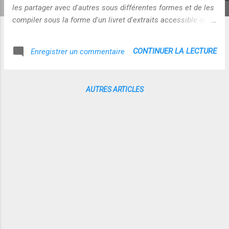
les partager avec d'autres sous différentes formes et de les
compiler sous la forme d'un livret d'extraits accessible on-
line ! la démo ici Chaque extrait est automatiquement
rattaché par lien direct au document d'origine...mais la
CONTINUER LA LECTURE
Enregistrer un commentaire
démarche suppose quand même que vous ayez vérifié les
droits rattachés au document que vous vous apprêtez à
"extraire" ! Il me semble que nous nous acheminons de plus
AUTRES ARTICLES
en plus vers ce type de système avec le web sémantique et
les micro-formats : j'ai encore du mal à voir toutes les
tenants et les aboutissants...c'est à la fois très
enthousiasmant et déroutant... Qu'en pensez-vous ?