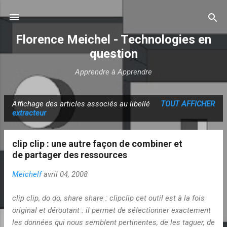
Accéder au contenu principal
Florence Meichel - Technologies en
question
Apprendre à Apprendre
Affichage des articles associés au libellé
TOUT AFFICHER
A
extracteur
r
t
clip clip : une autre façon de combiner et
i
de partager des ressources
c
Meichelf
avril 04, 2008
l
e
clip clip, do do, share share : clipclip cet outil est à la fois
s
original et déroutant : il permet de sélectionner exactement
les données qui nous semblent pertinentes, de les taguer, de