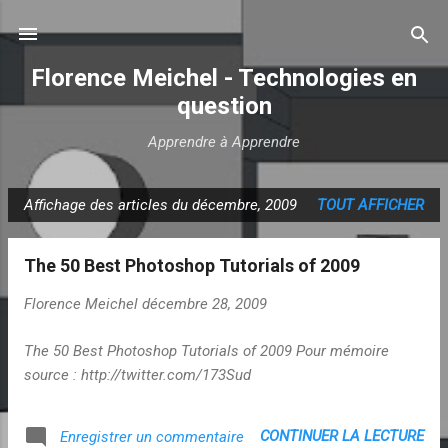
Accéder au contenu principal
Florence Meichel - Technologies en
question
Apprendre à Apprendre
Affichage des articles du décembre, 2009
TOUT AFFICHER
A
r
The 50 Best Photoshop Tutorials of 2009
t
i
Florence Meichel
décembre 28, 2009
c
l
The 50 Best Photoshop Tutorials of 2009 Pour mémoire
e
source : http://twitter.com/173Sud
s
CONTINUER LA LECTURE
Enregistrer un commentaire