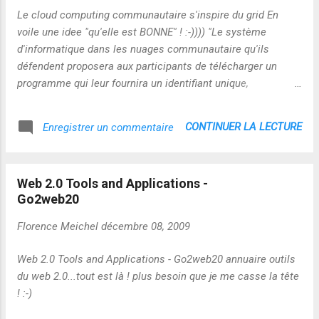
followers n'a plus aucune valeur ! Preuve à
Le cloud computing communautaire s'inspire du grid En
l'appui : Et voilà le résultat :
voile une idee "qu'elle est BONNE" ! :-)))) "Le système
http://twitter.grader.com/history/pressecitro
d'informatique dans les nuages communautaire qu'ils
n?compuser=nk_m Dans le même genre :
défendent proposera aux participants de télécharger un
Campagne politique robotisée :-(
programme qui leur fournira un identifiant unique,
http://www.slate.fr/story/44349/twitter-
nécessaire pour se connecter à un serveur commun. "Pour
attaque-robots-hollandistes-francois-
les développeurs d’application, le fonctionnement sera
CONTINUER LA LECTURE
Enregistrer un commentaire
hollande MAJ : Modification de la liste
exactement le même que pour les services de cloud-
#recotwitter
computing commerciaux", explique à L’Atelier Alexandros
http://blogveilleflorencemeichel.blogspot.co.
Marinos, l'un des auteurs de l’étude. Ils déploieront leur
uk/2010/01/modification-de-la-liste-
Web 2.0 Tools and Applications -
application et en garderont le contrôle. La seule différence
recotwitter.html Autres bil...
Go2web20
est que ces services seront hébergés par la communauté,
ainsi que les ressources nécessaires. Sur le modèle de ce
Florence Meichel
décembre 08, 2009
qui se fait pour les grilles informatiques." En route vers le
continent bleu et la perspective numérique pensée par
Web 2.0 Tools and Applications - Go2web20 annuaire outils
Olivier Auber ! :-)
du web 2.0...tout est là ! plus besoin que je me casse la tête
http://amateur.iri.centrepompidou.fr/nouveaumonde/enmi/ld
! :-)
t/index/xolivierauber