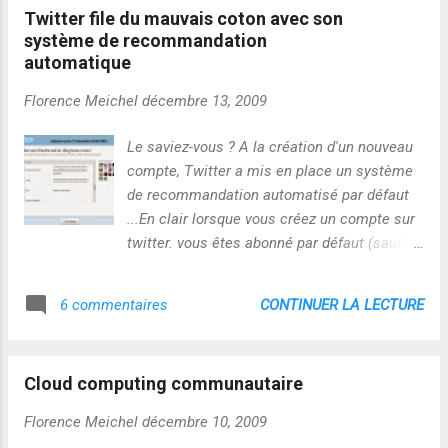
Twitter file du mauvais coton avec son
système de recommandation
automatique
Florence Meichel
décembre 13, 2009
Le saviez-vous ? A la création d'un nouveau
compte, Twitter a mis en place un système
de recommandation automatisé par défaut
...En clair lorsque vous créez un compte sur
twitter. vous êtes abonné par défaut (sauf si
vous pensez à décocher la petite case
correspondante) à une série de comptes
CONTINUER LA LECTURE
6 commentaires
comme par exemple nk_m et presse-
citron...Rien à faire de particulier c'est
AUTOMATIQUE...Inutile de préciser que les
Cloud computing communautaire
comptes en question voient le nombre de
followers grimper à toute allure...Inutile de
Florence Meichel
décembre 10, 2009
préciser aussi, que le nombre de leurs