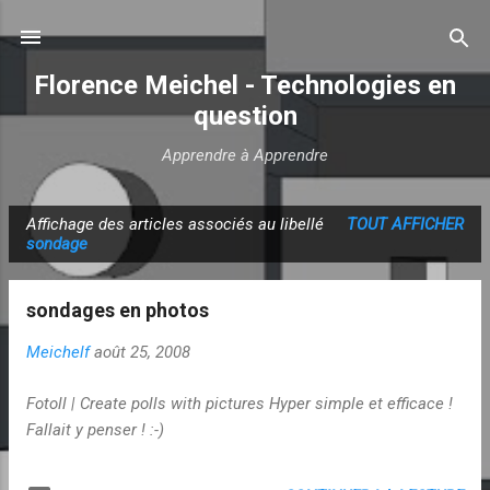
Accéder au contenu principal
Florence Meichel - Technologies en
question
Apprendre à Apprendre
Affichage des articles associés au libellé
TOUT AFFICHER
A
sondage
r
t
sondages en photos
i
c
Meichelf
août 25, 2008
l
Fotoll | Create polls with pictures Hyper simple et efficace !
e
Fallait y penser ! :-)
s