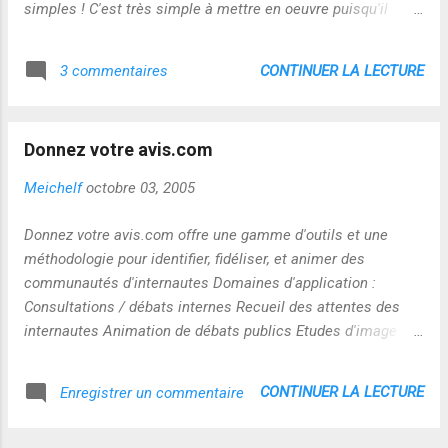
simples ! C'est très simple à mettre en oeuvre puisqu'il
suffit d'ouvrir la palette des éléments à ajouter au blog, de
renseigner la question et les réponses possibles puis
CONTINUER LA LECTURE
3 commentaires
d'enregistrer : c'est fait! vous venez de créer un sondage sur
votre blog ! A vous d'essayer !
Donnez votre avis.com
Meichelf
octobre 03, 2005
Donnez votre avis.com offre une gamme d'outils et une
méthodologie pour identifier, fidéliser, et animer des
communautés d'internautes Domaines d'application :
Consultations / débats internes Recueil des attentes des
internautes Animation de débats publics Etudes d'image
Dialogue stakeholder eDémocratie, eGouvernance Enquêtes
et sondages Relation client Accompagnement des
CONTINUER LA LECTURE
Enregistrer un commentaire
démarches développement durable