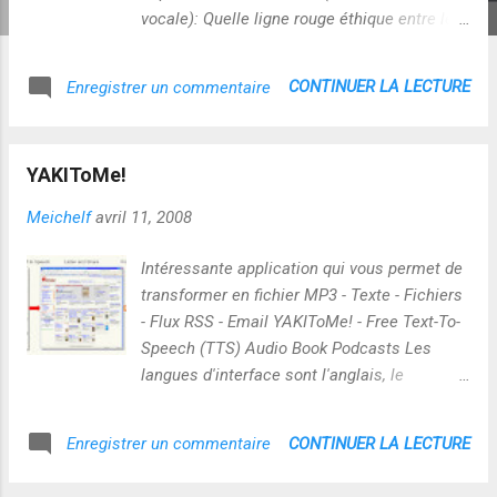
vocale): Quelle ligne rouge éthique entre les
possibles qu'ouvre cette technologie et le
respect de la vie privée de chacun ? A suivre
CONTINUER LA LECTURE
Enregistrer un commentaire
:-) Lire en complément : - reconnaissance
vocale :
https://secure.wikimedia.org/wikipedia/fr/wi
YAKIToMe!
ki/Reconnaissance_vocale - La
reconnaissance vocale se démocratise
Meichelf
avril 11, 2008
http://www.lemonde.fr/technologies/article/
2010/09/19/la-reconnaissance-vocale-se-
Intéressante application qui vous permet de
democratise_1412711_651865.html#xtor=AL
transformer en fichier MP3 - Texte - Fichiers
-32280258 - Reconnaissance vocale :
- Flux RSS - Email YAKIToMe! - Free Text-To-
comment Ford veut détecter les intentions
Speech (TTS) Audio Book Podcasts Les
des conducteurs
langues d'interface sont l'anglais, le
http://www.smartplanet.fr/smart-
français, l'espagnol et l'allemand Vous avez
technology/reconnaisance-vocale-comment-
aussi accès à une bibliothèque de podcasts
CONTINUER LA LECTURE
Enregistrer un commentaire
ford-veut-detecter-les-intentions-des-
! j'ai trouvé l'ergonomie du site assez
conducteurs-5360/ - Quel sont les avantages
"fouillis" mais l'application reste