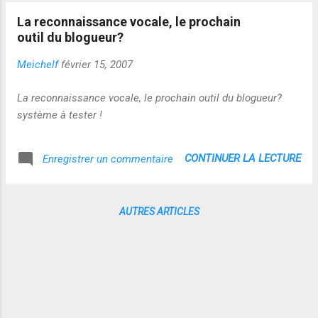
de la reconnaissance vocale pour le contrôle
intéressante sur le plan qualité ! A tester !
d'accès biométrique? http://www.gsi-alarme-
La reconnaissance vocale, le prochain
Source :
securite.com/blog/archives/2011/3/17/quel-
outil du blogueur?
http://janeknight.typepad.com/pick/2008/04/
sont-les-avantages-de-la-re...
yakitome.html
Meichelf
février 15, 2007
La reconnaissance vocale, le prochain outil du blogueur?
système à tester !
CONTINUER LA LECTURE
Enregistrer un commentaire
AUTRES ARTICLES