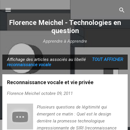
Accéder au contenu principal
Florence Meichel - Technologies en
question
Apprendre à Apprendre
Affichage des articles associés au libellé
TOUT AFFICHER
A
reconnaissance vocale
r
t
Reconnaissance vocale et vie privée
i
c
Florence Meichel
octobre 09, 2011
l
Plusieurs questions de légitimité qui
e
émergent ce matin : Quel est le design
s
derrière la promesse technologique
impressionnante de SIRI (reconnaissance