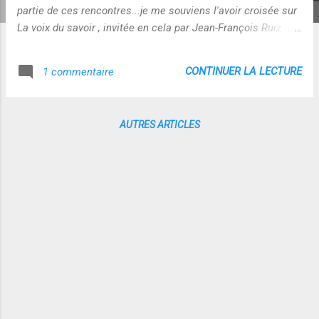
partie de ces rencontres...je me souviens l'avoir croisée sur
La voix du savoir , invitée en cela par Jean-François Ruiz
...Elle lisait un article de wikipedia sur les blogs...sa voix
m'avait touchée : elle laissait déjà deviner beaucoup
CONTINUER LA LECTURE
1 commentaire
d'humanité... Le blog qu'elle accompagne aujourd'hui " on ne
nait pas internaute, on le devient ! " ne dément pas cette
première impression : Ce qu'elle en dit : "Le premier blog de
AUTRES ARTICLES
collégiens collaboratif à vous expliquer les usages d'Internet
! Quelles sont les richesses et les dangers du réseau ?
Quelles sont les règles d'écriture sur la Toile ? En quoi cela
engage-t-il ma responsabilité ? Utilisateurs jeunes et
passionnés de la Toile se réunissent le jeudi de 13h à 14h
en salle informatique. L'occasion pour les "cicl...