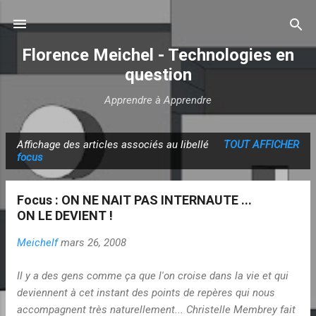
Accéder au contenu principal
Florence Meichel - Technologies en
question
Apprendre à Apprendre
Affichage des articles associés au libellé
TOUT AFFICHER
A
focus
r
t
Focus : ON NE NAIT PAS INTERNAUTE ...
i
ON LE DEVIENT !
c
Meichelf
mars 26, 2008
l
e
Il y a des gens comme ça que l'on croise dans la vie et qui
s
deviennent à cet instant des points de repères qui nous
accompagnent très naturellement... Christelle Membrey fait