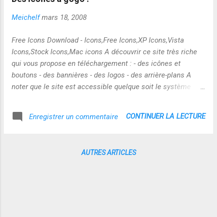
Meichelf
mars 18, 2008
Free Icons Download - Icons,Free Icons,XP Icons,Vista
Icons,Stock Icons,Mac icons A découvrir ce site très riche
qui vous propose en téléchargement : - des icônes et
boutons - des bannières - des logos - des arrière-plans A
noter que le site est accessible quelque soit le système
d'exploitation "Windows, mac ou linux" : j'apprécie ce détail !
:-) De quoi réaliser de jolies présentations ! et bien d'autres
CONTINUER LA LECTURE
Enregistrer un commentaire
choses encore ! Source : http://freewares-
tutos.blogspot.com/2008/03/le-site-du-jour-free-icons-
download-des.html
AUTRES ARTICLES