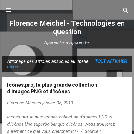
Accéder au contenu principal
Florence Meichel - Technologies en
question
Apprendre à Apprendre
Affichage des articles associés au libellé
TOUT AFFICHER
A
icône
r
t
Icones.pro, la plus grande collection
i
d'images PNG et d'icônes
c
Florence Meichel
janvier 05, 2010
l
e
Icones.pro, la plus grande collection d'images PNG et
s
d'icônes Une superbe banque d'icônes...vous trouverez
sûrement ce que vous cherchez ici ! :-) Source :