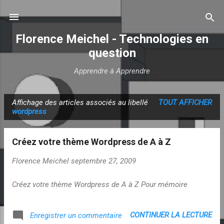
Accéder au contenu principal
Florence Meichel - Technologies en
question
Apprendre à Apprendre
Affichage des articles associés au libellé
TOUT AFFICHER
A
wordpress
r
t
Créez votre thème Wordpress de A à Z
i
c
Florence Meichel
septembre 27, 2009
l
Créez votre thème Wordpress de A à Z Pour mémoire
e
s
CONTINUER LA LECTURE
Enregistrer un commentaire