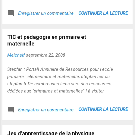
sociaux et le phénomène de “nichisisation” des services, les
éditeurs sont à la recherche des niches les plus rentables.
CONTINUER LA LECTURE
Enregistrer un commentaire
S’il y en a bien une qui domine le lot, c’est bien celle des
enfants (et des parents qui financent les loisirs de leur
progéniture). (...) Là où se dispositif est particulièrement
TIC et pédagogie en primaire et
redoutable, c’est que les “clients” (enfants et parents) sont
maternelle
dans un environnement captif où les concurrents ne sont
pas un clic de souris. À partir de là, le modèle économique
Meichelf
septembre 22, 2008
de ces acteurs est tout trouvé : monétiser la présence de
contenus, services et annonceurs au sein de la plateforme.
Stepfan : Portail Annuaire de Ressources pour l'école
Oui, ce modèle est rigoureusement le même que celui des
primaire : élémentaire et maternelle, stepfan.net ou
opérateurs téléphoniques à la i-mode." Je suis heure...
stepfan.fr De nombreuses liens vers des ressources
dédiées aux "primaires et maternelles" ! à visiter
CONTINUER LA LECTURE
Enregistrer un commentaire
Jeu d'apprentissage de la physique