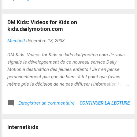
DM Kids: Videos for Kids on
kids.dailymotion.com
Meichelf
décembre 18, 2008
DM Kids: Videos for Kids on kids.dailymotion.com Je vous
signale le développement de ce nouveau service Daily
Motion à destination des jeunes enfants ! Je n'en pense
personnellement pas que du bien...à tel point que j'avais
même pris la décision de ne pas diffuser l'information ! :-(
Michel Berhin m'a incitée à en parler...et il a raison : je viens
de lancer une discussion sur Apprendre 2.0 à ce propos !
CONTINUER LA LECTURE
Enregistrer un commentaire
Internetkids