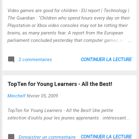
Video games are good for children - EU report | Technology |
The Guardian : "Children who spend hours every day on their
Playstation or Xbox video consoles may not be rotting their
brains, as many parents fear. A report from the European
parliament concluded yesterday that computer games are
good for children and teach them essential life skills ... Total
revenues from the video gaming sector amounted to more
CONTINUER LA LECTURE
2 commentaires
than €7bn (£6.25bn) last year, the report said and in the UK,
video games outsold music and other video products for the
first time last year, according to separate research." Liens
TopTen for Young Learners - All the Best!
entre jeux, pédagogie et commerce ? "Curieuse"
juxtaposition ? non ? Et dans le même temps un article sur
Meichelf
février 05, 2009
internet actu sur les bienfaits de certains jeux sur le cerveau
? Coïncidence ? http://www.internetactu.net/2009/02/12/le-
TopTen for Young Learners - All the Best! Une petite
cerveau-objet-technologique-58-faut-il-exercer-son-esprit-
sélection d'outils pour les jeunes apprenants : intéressant...
pour-en-avoir/ A réfléchir !
CONTINUER LA LECTURE
Enregistrer un commentaire