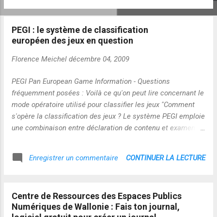
PEGI : le système de classification
européen des jeux en question
Florence Meichel
décembre 04, 2009
PEGI Pan European Game Information - Questions
fréquemment posées : Voilà ce qu'on peut lire concernant le
mode opératoire utilisé pour classifier les jeux "Comment
s'opère la classification des jeux ? Le système PEGI emploie
une combinaison entre déclaration de contenu et examen
détaillé des jeux afin de déterminer la classification PEGI
appropriée à chaque jeu. Pour commencer, l’éditeur d’un jeu
CONTINUER LA LECTURE
Enregistrer un commentaire
remplit un formulaire de déclaration en ligne qui est envoyé
à l’administrateur du système. Le formulaire complété est
ensuite examiné et utilisé comme base pour la vérification
Centre de Ressources des Espaces Publics
du contenu du jeu. Le volet déclaration du contenu du PEGI
Numériques de Wallonie : Fais ton journal,
représente une force significative car seul le développeur/