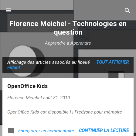
Accéder au contenu principal
Florence Meichel - Technologies en
question
Apprendre à Apprendre
Affichage des articles associés au libellé
TOUT AFFICHER
A
enfant
r
t
OpenOffice Kids
i
c
Florence Meichel
août 31, 2010
l
OpenOffice Kids est disponible ! | Fredzone pour mémoire
e
s
CONTINUER LA LECTURE
Enregistrer un commentaire