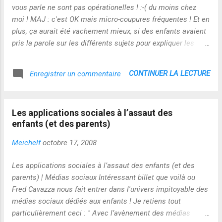
vous parle ne sont pas opérationelles ! :-( du moins chez
moi ! MAJ : c'est OK mais micro-coupures fréquentes ! Et en
plus, ça aurait été vachement mieux, si des enfants avaient
pris la parole sur les différents sujets pour expliquer les
choses à leurs copains, avec leurs propres mots ! L'idée de
départ est bonne mais la mise en oeuvre montre tout le
CONTINUER LA LECTURE
Enregistrer un commentaire
chemin qui reste à faire en terme de changement de
paradigme et d'accompagnement !
Les applications sociales à l’assaut des
enfants (et des parents)
Meichelf
octobre 17, 2008
Les applications sociales à l’assaut des enfants (et des
parents) | Médias sociaux Intéressant billet que voilà ou
Fred Cavazza nous fait entrer dans l'univers impitoyable des
médias sociaux dédiés aux enfants ! Je retiens tout
particulièrement ceci : " Avec l’avènement des médias