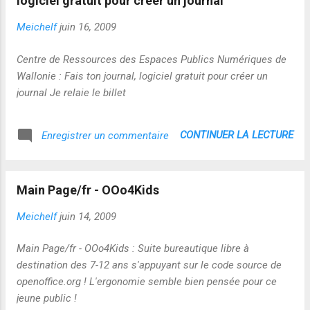
logiciel gratuit pour créer un journal
éditeur d’un jeu dispose d’une vision complète du contenu
du jeu. Cette vision complète permet à l’administrateur de
Meichelf
juin 16, 2009
se concentrer sur des parties ou des aspects du jeu qui sont
les plus susceptibles d’influer sur la classification. Ce
Centre de Ressources des Espaces Publics Numériques de
procédé est plus efficace et plus fiable qu’une ...
Wallonie : Fais ton journal, logiciel gratuit pour créer un
journal Je relaie le billet
CONTINUER LA LECTURE
Enregistrer un commentaire
Main Page/fr - OOo4Kids
Meichelf
juin 14, 2009
Main Page/fr - OOo4Kids : Suite bureautique libre à
destination des 7-12 ans s'appuyant sur le code source de
openoffice.org ! L'ergonomie semble bien pensée pour ce
jeune public !