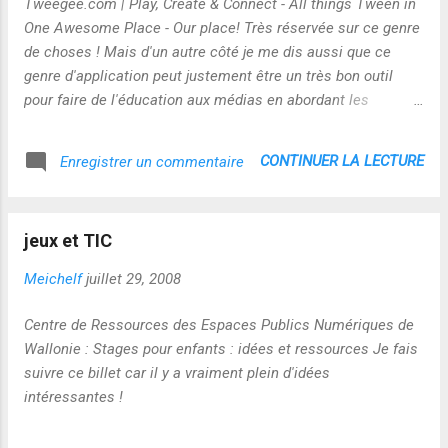
Tweegee.com | Play, Create & Connect - All things Tween in
One Awesome Place - Our place! Très réservée sur ce genre
de choses ! Mais d'un autre côté je me dis aussi que ce
genre d'application peut justement être un très bon outil
pour faire de l'éducation aux médias en abordant les
problématiques de vie privée, de droits d'auteur, de respect
des autres...il y a beaucoup à travailler dans ce sens ! Une
CONTINUER LA LECTURE
Enregistrer un commentaire
façon d'apprendre à apprendre en somme pour se jouer des
pièges marketing et prendre conscience de ses
responsabilités !
jeux et TIC
Meichelf
juillet 29, 2008
Centre de Ressources des Espaces Publics Numériques de
Wallonie : Stages pour enfants : idées et ressources Je fais
suivre ce billet car il y a vraiment plein d'idées
intéressantes !