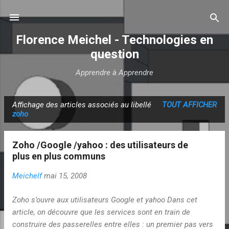
Accéder au contenu principal
Florence Meichel - Technologies en
question
Apprendre à Apprendre
Affichage des articles associés au libellé
TOUT AFFICHER
A
zoho
r
t
Zoho /Google /yahoo : des utilisateurs de
i
plus en plus communs
c
Meichelf
mai 15, 2008
l
e
Zoho s’ouvre aux utilisateurs Google et yahoo Dans cet
s
article, on découvre que les services sont en train de
construire des passerelles entre elles : un premier pas vers