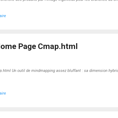
aire
Home Page Cmap.html
tml Un outil de mindmapping assez bluffant : sa dimension hybride
aire