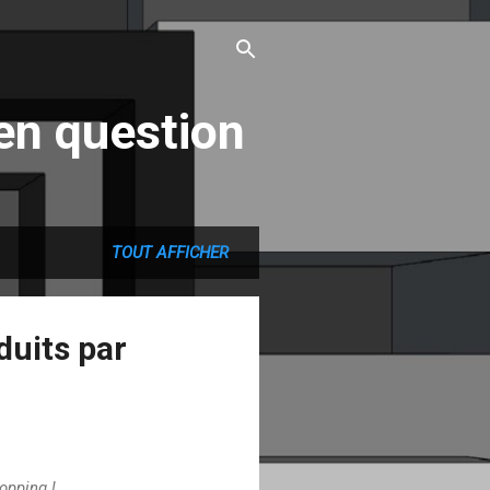
en question
TOUT AFFICHER
duits par
opping !