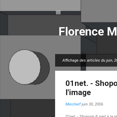
Florence M
Affichage des articles du juin, 
A
r
t
01net. - Shopo
i
c
l'image
l
e
Meichelf
juin 30, 2006
s
01net. - Shopoon.fr part à la 