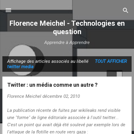
Accéder au contenu principal
Florence Meichel - Technologies en
question
Apprendre à Apprendre
Affichage des articles associés au libellé
TOUT AFFICHER
A
twitter media
r
t
Twitter : un média comme un autre ?
i
c
Florence Meichel
décembre 02, 2010
l
La publication récente de fuites par wikileaks rend visible
e
une "forme" de ligne éditoriale associée à l'outil twitter...
s
C'est un point qui avait déjà été soulevé par exemple lors de
l'attaque de la flotille en route vers gaza :