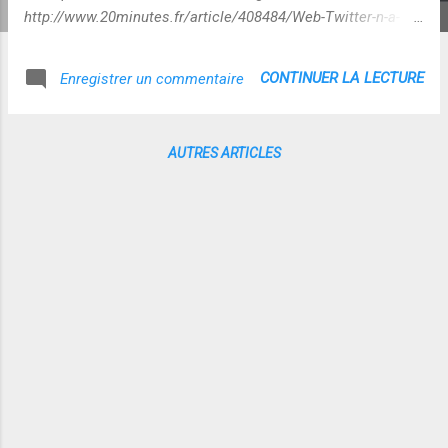
http://www.20minutes.fr/article/408484/Web-Twitter-n-a-
pas-censure-les-recherches-flotilla-sur-l-operation-
israelienne.php "Après l'attaque israélienne contre la flottille
CONTINUER LA LECTURE
Enregistrer un commentaire
humanitaire , le climat est tendu ... Du côté de Twitter, le
hashtag #flotilla, qui regroupe les tweets consacrés au
sujet, a disparu un temps. Selon un cadre du groupe Twitter,
AUTRES ARTICLES
il ne s'agit pas de censure mais «d'une erreur technique». Le
problème est désormais réglé." A l'époque, l'argument "bug"
("l'explosion soudaine de la tendance a été interprétée,
comme du spam par les algorithmes de Twitter" ) n'avait
pas franchement convaincu dans la mesure ou les hashtags
"marketing" qui arrivaient ...