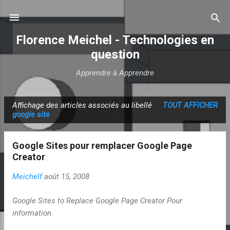
Accéder au contenu principal
Florence Meichel - Technologies en
question
Apprendre à Apprendre
Affichage des articles associés au libellé
TOUT AFFICHER
A
google site
r
t
Google Sites pour remplacer Google Page
i
Creator
c
Meichelf
août 15, 2008
l
e
Google Sites to Replace Google Page Creator Pour
s
information