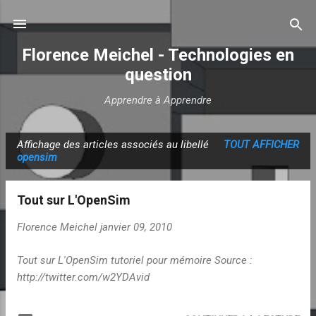
Accéder au contenu principal
Florence Meichel - Technologies en
question
Apprendre à Apprendre
Affichage des articles associés au libellé
TOUT AFFICHER
A
opensim
r
t
Tout sur L'OpenSim
i
c
Florence Meichel
janvier 09, 2010
l
Tout sur L'OpenSim tutoriel pour mémoire Source :
e
http://twitter.com/w2YDAvid
s