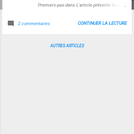
Premiers-pas-dans L'article présente le site
comme un espace de jeu sans aucune
contrainte où les enfants pourront explorer
CONTINUER LA LECTURE
2 commentaires
librement...C'est un parti pris, car les
mondes virtuels ont des contraintes
cachées : celles des industries de l'attention
AUTRES ARTICLES
qui les produisent plus ou moins
directement (écosystème)...C'est d'ailleurs
clairement énoncé un peu plus loin en ces
termes : "Les élèves pourraient donner un
prénom différent à l’avatar qui deviendrait
ainsi un jouet ou un doudou virtuel. " On se
situe clairement dans des stratégies de
captation de l'attention. Je pense que ce
type d'expérimentation mériterait un regard
critique sur cette question fondamentale
(éducation aux médias), et ce d'autant plus
que ces environnements immersifs sont