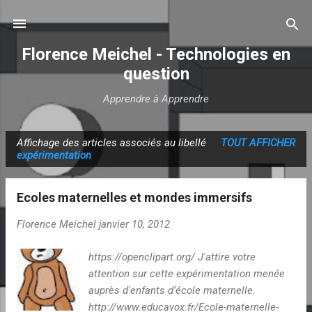
Accéder au contenu principal
Florence Meichel - Technologies en
question
Apprendre à Apprendre
Affichage des articles associés au libellé
TOUT AFFICHER
A
expérimentation
r
t
Ecoles maternelles et mondes immersifs
i
c
Florence Meichel
janvier 10, 2012
l
https://openclipart.org/ J'attire votre
e
attention sur cette expérimentation menée
s
auprès d'enfants d’école maternelle.
http://www.educavox.fr/Ecole-maternelle-