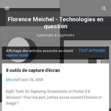
Accéder au contenu principal
Florence Meichel - Technologies en
question
Apprendre à Apprendre
Affichage des articles associés au libellé
TOUT AFFICHER
A
capture écran
r
t
8 outils de capture d'écran
i
c
Meichelf
août 26, 2008
l
Eight Tools for Capturing Screenshots in Firefox 3 A
e
découvrir ! Pour ma part, j'utilise assez souvent Fireshot et
s
Snagit !