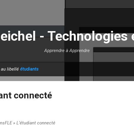
Accéder au contenu principal
eichel - Technologies 
Apprendre à Apprendre
 au libellé
étudiants
iant connecté
onsFLE » L’étudiant connecté