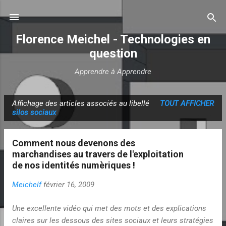
Accéder au contenu principal
Florence Meichel - Technologies en
question
Apprendre à Apprendre
Affichage des articles associés au libellé
TOUT AFFICHER
A
silos sociaux
r
t
Comment nous devenons des
i
marchandises au travers de l'exploitation
c
de nos identités numèriques !
l
Meichelf
février 16, 2009
e
s
Une excellente vidéo qui met des mots et des explications
claires sur les dessous des sites sociaux et leurs stratégies