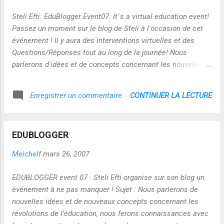
Strauss on The Ergonomics of You 21:30 - Michael Beck on
Long Term Memory / Human Computer Storage Techniques -
Steli Efti: EduBlogger Event07: It´s a virtual education event!
break - 23:00 - Joshua Hwang on Zen of Studying 23:30 -
Passez un moment sur le blog de Steli à l'occasion de cet
ToNet on Socialnetworking Phenomena & the Impact on
événement ! Il y aura des interventions virtuelles et des
Education ...
Questions/Réponses tout au long de la journée! Nous
parlerons d'idées et de concepts concernant les nouvelles
approches pédagogiques! Rencontrez les intervenants et les
gens intéressés par ce mouvement au travers des
CONTINUER LA LECTURE
Enregistrer un commentaire
commentaires et des conversations du blog! Tout le monde
est invité! Quand : Samedi 31 mars 2007 Où : Le blog de
Steli Efti CommentUn nouveau billet toutes les demi-heures
EDUBLOGGER
première session : 19 heures - 21 h30 (heure de paris)
deuxième session : 23 heures - 2 heures du matin....(heure
Meichelf
mars 26, 2007
de paris) et plus pour les plus motivés! :-) Programme des
interventions 19:00 - hj barraza on Decentralised Learning
EDUBLOGGER event 07 : Steli Efti organise sur son blog un
Services for Developing Countries 19:30 - Jon Bennett on
événement à ne pas manquer ! Sujet : Nous parlerons de
Differentiation for Dummies 20:00 - Florence Meichel on
nouvelles idées et de nouveaux concepts concernant les
New technology and knowledge accessibilit...
révolutions de l’éducation, nous ferons connaissances avec