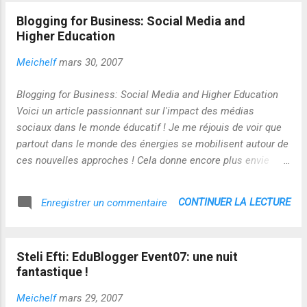
d'apprentissage dans l'instant présent évoqué par joshua
Blogging for Business: Social Media and
Hwang dans le cadre de EDUBLOGGER 07 !
Higher Education
Meichelf
mars 30, 2007
Blogging for Business: Social Media and Higher Education
Voici un article passionnant sur l'impact des médias
sociaux dans le monde éducatif ! Je me réjouis de voir que
partout dans le monde des énergies se mobilisent autour de
ces nouvelles approches ! Cela donne encore plus envie
d'avancer sur ces questions ! Dans cet esprit, je vous
rappelle notre RDV samedi 31 à partir de 19 heures sur le
CONTINUER LA LECTURE
Enregistrer un commentaire
blog de Steli Efti pour l'évènement Edublogger ! Au
programme : 19:00 - hj barraza on Decentralised Learning
Services for Developing Countries 19:30 - Jon Bennett on
Steli Efti: EduBlogger Event07: une nuit
Differentiation for Dummies 20:00 - Florence Meichel on
fantastique !
New technology and knowledge accessibility 20:30 - Peter
Haslam on The Need for Self-Directed Learning 21:00 - Liz
Meichelf
mars 29, 2007