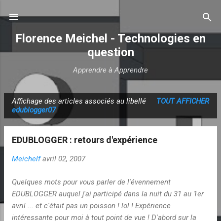
Accéder au contenu principal
Florence Meichel - Technologies en
question
Apprendre à Apprendre
Affichage des articles associés au libellé
TOUT AFFICHER
A
edublogger07
r
t
EDUBLOGGER : retours d'expérience
i
c
Meichelf
avril 02, 2007
l
Quelques mots pour vous parler de l'évennement
e
EDUBLOGGER auquel j'ai participé dans la nuit du 31 au 1er
s
avril ... et c'était pas un poisson ! lol ! Expérience
intéressante pour moi à tout point de vue ! D'abord sur la