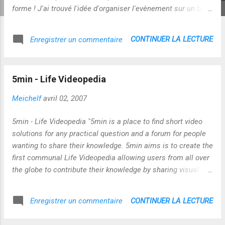
forme ! J'ai trouvé l'idée d'organiser l'evènement sur un blog
vraiment astucieuse ! C'est simple et efficace ! C'est vrai, il
faut pratiquer des actualisations fréquentes pour suivre la
CONTINUER LA LECTURE
Enregistrer un commentaire
conversation au travers des commentaires mais finallement
ce n'est pas aussi contraignant qu'il n'y parait ! Je trouve
qu'en terme de bidouillage et d'appropriation (CF Francis
5min - Life Videopedia
Pisani) c'est une démarche particulièrement représentative
du phénomène !
Meichelf
avril 02, 2007
https://www.dailymotion.com/swf/6HDMrNiZuGTqaaSSN
Sur le fond : Des dimensions très percutantes ont été
5min - Life Videopedia "5min is a place to find short video
abordées...ce qui m'a plu c'est le décadrage qui a émergé de
solutions for any practical question and a forum for people
ces discussions...ça ouvre de nouveaux horizons pour
wanting to share their knowledge. 5min aims is to create the
imaginer et créer des systèmes pédagogi...
first communal Life Videopedia allowing users from all over
the globe to contribute their knowledge by sharing visual
guides covering variety of subjects." Site intéressant ! les
vidéos, en tout cas celles que j'ai visionnées, sont agréables
CONTINUER LA LECTURE
Enregistrer un commentaire
à regarder et les sujets sont d'une grande variété...ce site
me semble assez proche de l'idée que je me fais du concept