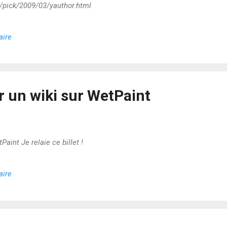
m/pick/2009/03/yauthor.html
aire
er un wiki sur WetPaint
Paint Je relaie ce billet !
aire