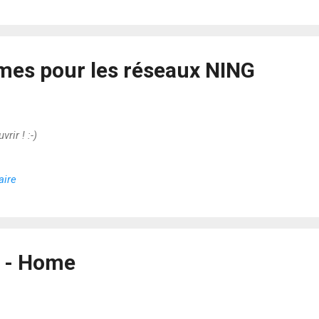
es pour les réseaux NING
ir ! :-)
aire
 - Home