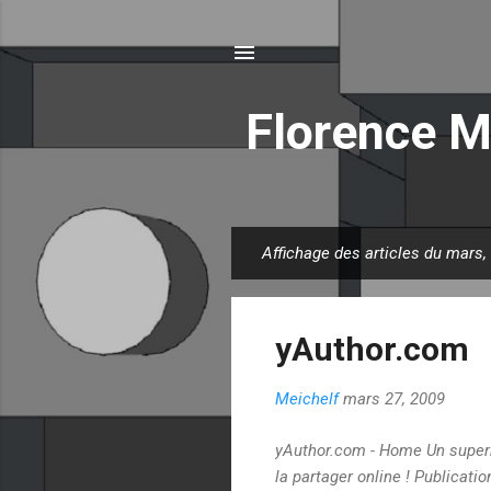
Florence M
Affichage des articles du mars,
A
r
t
yAuthor.com
i
c
Meichelf
mars 27, 2009
l
e
yAuthor.com - Home Un superb
s
la partager online ! Publicati