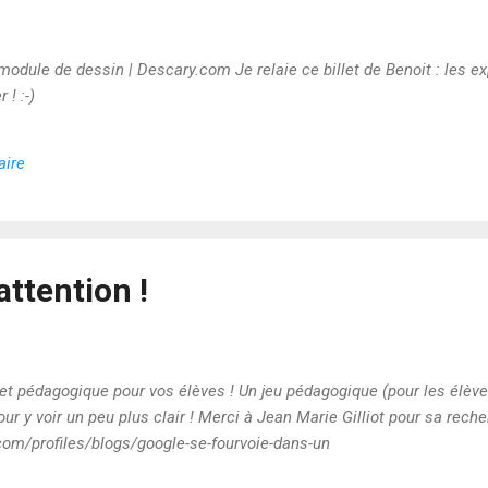
dule de dessin | Descary.com Je relaie ce billet de Benoit : les exp
 ! :-)
aire
attention !
t pédagogique pour vos élèves ! Un jeu pédagogique (pour les élèves)
r y voir un peu plus clair ! Merci à Jean Marie Gilliot pour sa recher
com/profiles/blogs/google-se-fourvoie-dans-un