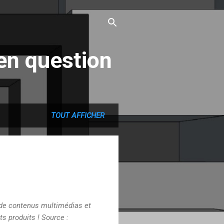
en question
TOUT AFFICHER
 de contenus multimédias et
ts produits ! Source :