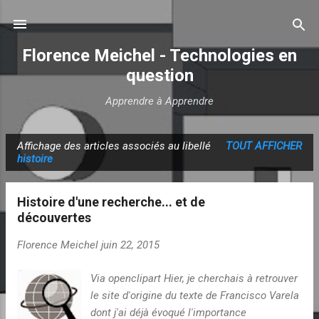
Accéder au contenu principal
Florence Meichel - Technologies en
question
Apprendre à Apprendre
Affichage des articles associés au libellé
TOUT AFFICHER
A
histoire
r
t
Histoire d'une recherche... et de
i
découvertes
c
Florence Meichel
juin 22, 2015
l
e
Via openclipart Hier, je cherchais à retrouver
s
le site d'origine du texte de Francisco Varela
dont j'ai déjà évoqué l'importance