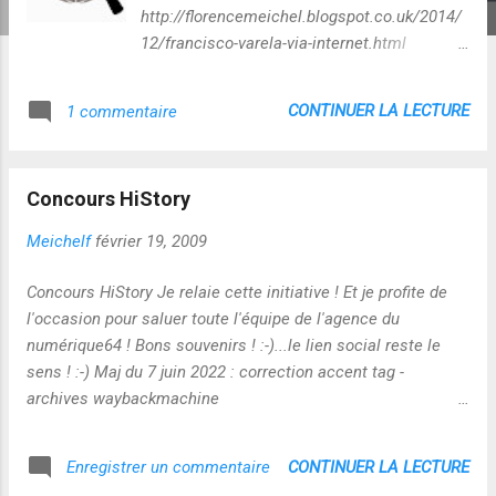
http://florencemeichel.blogspot.co.uk/2014/
12/francisco-varela-via-internet.html
L'adresse URL du site en question est
http://www.educaix.com/ . On y accède sans
CONTINUER LA LECTURE
1 commentaire
problème via les moteurs de recherche
usuels tels que Googlesearch ou
Duckduckgo. En cliquant machinalement sur
Concours HiStory
l'onglet Accueil, je me suis rendu compte
que Educaix était archivé sur un site
Meichelf
février 19, 2009
répondant au nom de Waybackmachine
https://web.archive.org/web/2012061712011
Concours HiStory Je relaie cette initiative ! Et je profite de
2/http://www.educaix.com/index.asp?
l'occasion pour saluer toute l'équipe de l'agence du
laliste=280 Et cet archivage a semble-t-il
numérique64 ! Bons souvenirs ! :-)...le lien social reste le
débuté dès 2002 En poursuivant ma
sens ! :-) Maj du 7 juin 2022 : correction accent tag -
recherche, j'ai découvert que
archives waybackmachine
Waybackmachine avait aussi archivé
https://web.archive.org/web/*/https://florencemeicheltechn
l'histoire de Apprendre2.0 et celle des
ologiesenquestion.reseauxapprenants.com/2009/02/concou
CONTINUER LA LECTURE
Enregistrer un commentaire
réseaux apprenants : Réseaux apprenants
rs-history.html
Début :