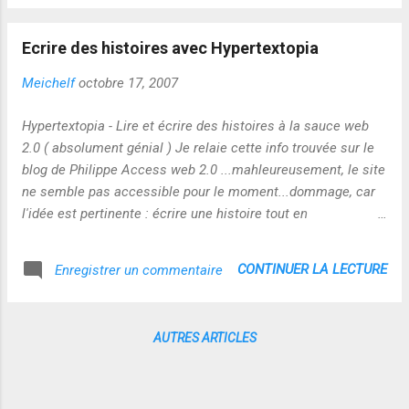
https://web.archive.org/web/*/http://reseaux
-apprenants.blogspot.com/ Suite :
Ecrire des histoires avec Hypertextopia
https://web.archive.org/web/*/http://ww...
Meichelf
octobre 17, 2007
Hypertextopia - Lire et écrire des histoires à la sauce web
2.0 ( absolument génial ) Je relaie cette info trouvée sur le
blog de Philippe Access web 2.0 ...mahleureusement, le site
ne semble pas accessible pour le moment...dommage, car
l'idée est pertinente : écrire une histoire tout en
l'agrémentant de texte, photo, liens, couleurs, etc...! faudra y
revenir ! :-)
CONTINUER LA LECTURE
Enregistrer un commentaire
AUTRES ARTICLES