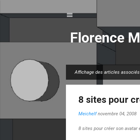
Florence M
Affichage des articles associés
A
r
t
8 sites pour c
i
c
Meichelf
novembre 04, 2008
l
e
8 sites pour créer son avatar e
s