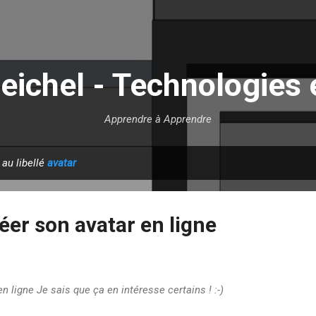
Accéder au contenu principal
eichel - Technologies 
Apprendre à Apprendre
 au libellé
avatar
réer son avatar en ligne
n ligne Je sais que ça en intéresse certains ! :-)