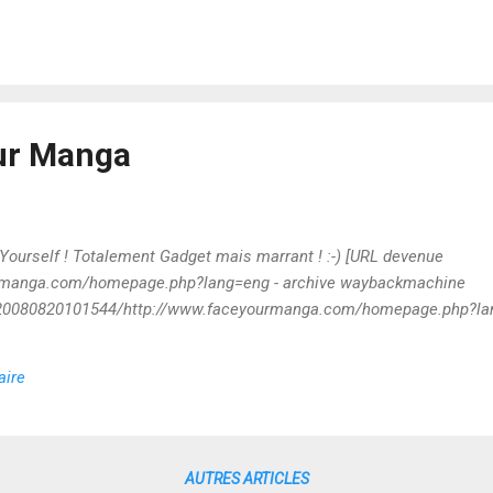
sur Manga
urself ! Totalement Gadget mais marrant ! :-) [URL devenue
urmanga.com/homepage.php?lang=eng - archive waybackmachine
b/20080820101544/http://www.faceyourmanga.com/homepage.php?la
aire
AUTRES ARTICLES