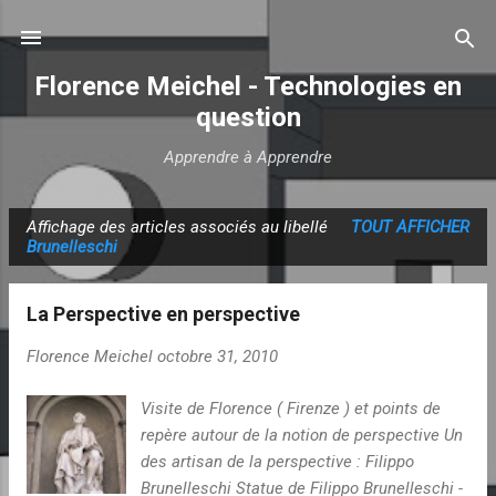
Accéder au contenu principal
Florence Meichel - Technologies en
question
Apprendre à Apprendre
Affichage des articles associés au libellé
TOUT AFFICHER
A
Brunelleschi
r
t
La Perspective en perspective
i
c
Florence Meichel
octobre 31, 2010
l
Visite de Florence ( Firenze ) et points de
e
repère autour de la notion de perspective Un
s
des artisan de la perspective : Filippo
Brunelleschi Statue de Filippo Brunelleschi -