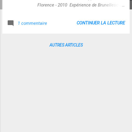
Florence - 2010 Expérience de Brunelleschi :
https://sites.google.com/site/decouvrirlaper
spective/l-experience-de-brunelleschi Photo
CONTINUER LA LECTURE
1 commentaire
du baptistère St Jean à Florence (2010) -
Illustration extraite de the Psychology of
Perspective and Renaissance Art (p.33)
AUTRES ARTICLES
Démonstration de la perspective [URL
devenue obsolète https://youtu.be/u-
OYhriilFo : il s'agissait d'une vidéo de Adam
Hart Davis montrant les principes du
dispositif optique imaginé par Brunelleshi
pour prouver la légitimité d'une
représentation en perspective - expérience
dite de la Tavoletta] Extrait de la vidéo
https://youtu.be/u-OYhriilFo MAJ en
novembre 2019 ----------------------------------------------
------------------------------ Lorsque la vidéo était
accessible, je conse...