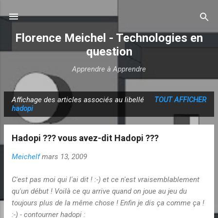
Accéder au contenu principal
Florence Meichel - Technologies en
question
Apprendre à Apprendre
Affichage des articles associés au libellé
TOUT AFFICHER
A
hadopi
r
t
Hadopi ??? vous avez-dit Hadopi ???
i
c
Meichelf
mars 13, 2009
l
C'est pas moi qui l'ai dit ! :-) et ce n'est vraisemblablement
e
qu'un début ! Voilà ce qu arrive quand on joue au jeu du
s
toujours plus de la même chose ! Enfin je dis ça comme ça !
:-) - contourner hadopi :