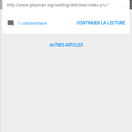
http://www.glazman.org/weblog/dotclear/index.php?
post/2009/03/12/Contourner-HADOPI-en-27-secondes -
Surfer anonymement : . http://anonymouse.org/ .
CONTINUER LA LECTURE
1 commentaire
http://geekarlier.com/?tag=one-swarm - Réseaux privés :
Friend to Friend http://oneswarm.cs.washington.edu/
Sources : https://twitter.com/manhack
AUTRES ARTICLES
https://twitter.com/antoinemoreau
http://twitter.com/laurenceallard