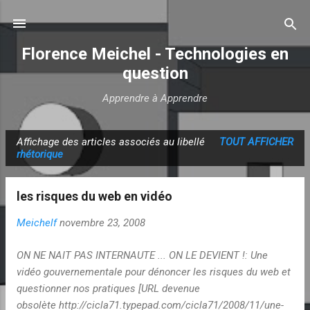
Accéder au contenu principal
Florence Meichel - Technologies en
question
Apprendre à Apprendre
Affichage des articles associés au libellé
TOUT AFFICHER
A
rhétorique
r
t
les risques du web en vidéo
i
c
Meichelf
novembre 23, 2008
l
ON NE NAIT PAS INTERNAUTE ... ON LE DEVIENT !: Une
e
vidéo gouvernementale pour dénoncer les risques du web et
s
questionner nos pratiques [URL devenue
obsolète http://cicla71.typepad.com/cicla71/2008/11/une-