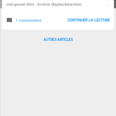
vido-gouver.html - Archive Waybackmachine
https://web.archive.org/web/20090116020450/http://cicla71
.typepad.com/cicla71/2008/11/une-vido-gouver.html ]
CONTINUER LA LECTURE
1 commentaire
Raccourci manipulé et attendu : INTERNET = DANGER Assez
édifiant la photo retenue comme image de départ de la vidéo
: brrrrrr Convaincu ????? Si vous ne l'êtes pas, vous faites
AUTRES ARTICLES
d'office partie du fichier Edvige ! :-( MAJ du 18 novembre
2011 : on retrouve des formes de langage et de rhétorique
assez similaire dans ce clip destiné a montrer tous les
"bénéfices du nucléaire"