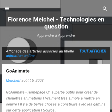
Accéder au contenu principal
Florence Meichel - Technologies en
question
Apprendre à Apprendre
Affichage des articles associés au libellé
TOUT AFFICHER
A
animation on line
r
t
GoAnimate
i
c
Meichelf
août 15, 2008
l
GoAnimate - Homepage Un superbe outils pour créer de
e
chouettes animations ! Vraiment très simple à mettre en
s
oeuvre ! Il y a de belles choses à construire avec les gamins
sur cette application ! Source :