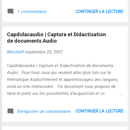
CONTINUER LA LECTURE
1 commentaire
Capdidacaudio | Capture et Didactisation
de documents Audio
Meichelf
septembre 25, 2007
Capdidacaudio | Capture et Didactisation de documents
Audio : Pour tous ceux qui veulent aller plus loin sur la
thématique Audio/Internet et apprentissages des langues,
voilà un site intéressant : "Ce document vous propose de
faire le point sur les possibilités d’acquisition et de
manipulation offertes par un micro-ordinateur en ce qui
concerne les documents audio, ainsi que sur les moyens de
CONTINUER LA LECTURE
Enregistrer un commentaire
diffuser ces documents." Je regrette juste la forme du
document très écrite...c'est dommage ! source :
freewares&tutos