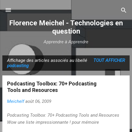
Accéder au contenu principal
Florence Meichel - Technologies en
question
Apprendre à Apprendre
Affichage des articles associés au libellé
TOUT AFFICHER
A
podcasting
r
t
Podcasting Toolbox: 70+ Podcasting
i
Tools and Resources
c
Meichelf
août 06, 2009
l
e
Podcasting Toolbox: 70+ Podcasting Tools and Resources
s
Wow une liste impressionnante ! pour mémoire