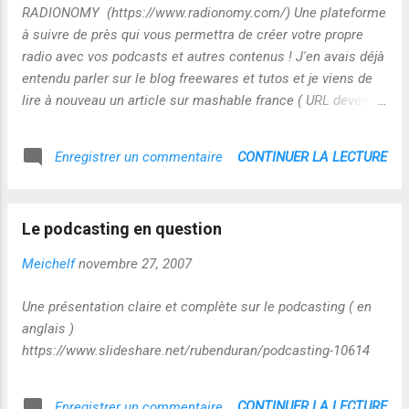
RADIONOMY (https://www.radionomy.com/) Une plateforme
à suivre de près qui vous permettra de créer votre propre
radio avec vos podcasts et autres contenus ! J'en avais déjà
entendu parler sur le blog freewares et tutos et je viens de
lire à nouveau un article sur mashable france ( URL devenue
obsolète http://fr.mashable.com/2007/12/28/radionomy-
creez-votre-propre-web-radio-coup-de-coeur-mashable/ ) !
CONTINUER LA LECTURE
Enregistrer un commentaire
Pour l'instant, RADIONOMY est accessible uniquement aux
beta testeurs, il semblerait que le service soit plutôt bien
fait! J'y reviendrai !
Le podcasting en question
Meichelf
novembre 27, 2007
Une présentation claire et complète sur le podcasting ( en
anglais )
https://www.slideshare.net/rubenduran/podcasting-10614
CONTINUER LA LECTURE
Enregistrer un commentaire