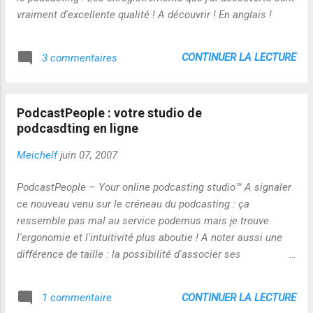
vraiment d'excellente qualité ! A découvrir ! En anglais !
CONTINUER LA LECTURE
3 commentaires
PodcastPeople : votre studio de
podcasdting en ligne
Meichelf
juin 07, 2007
PodcastPeople – Your online podcasting studio™ A signaler
ce nouveau venu sur le créneau du podcasting : ça
ressemble pas mal au service podemus mais je trouve
l'ergonomie et l'intuitivité plus aboutie ! A noter aussi une
différence de taille : la possibilité d'associer ses
productions à un système de sponsoring qui conduit selon
l'audience à générer des revenus : ça c'est vraiment
CONTINUER LA LECTURE
1 commentaire
intéressant comme approche...enfin je trouve ! pas vous ?