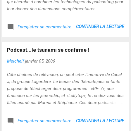
qui cherche à combiner les technologies du podcasting pour
leur donner des dimensions complémentaires
CONTINUER LA LECTURE
Enregistrer un commentaire
Podcast...le tsunami se confirme !
Meichelf
janvier 05, 2006
Côté chaînes de télévision, on peut citer l'initiative de Canal
J, du groupe Lagardère. Le leader des thématiques enfants
propose de télécharger deux programmes : «RE- 7», une
émission sur les jeux vidéo, et «Lollytop», le rendez-vous des
filles animé par Marina et Stéphanie. Ces deux podcasts
font partie d'un test grandeur nature prévu pour six mois.
Enfin, Filles TV, autre chaîne de l'ensemble Canal J,
CONTINUER LA LECTURE
Enregistrer un commentaire
proposera bientôt des contenus exclusifs. L'initiative de
Lagardère a cela de remarquable qu'il n'est plus nécessaire