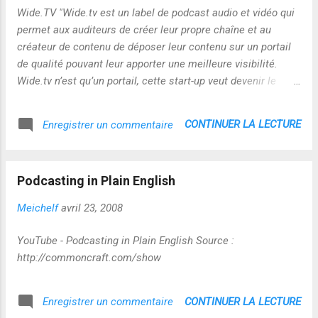
Wide.TV "Wide.tv est un label de podcast audio et vidéo qui
permet aux auditeurs de créer leur propre chaîne et au
créateur de contenu de déposer leur contenu sur un portail
de qualité pouvant leur apporter une meilleure visibilité.
Wide.tv n’est qu’un portail, cette start-up veut devenir le
premier label de contenus audio et vidéo en ligne. Comme
les producteurs sont tous sélectionnés, les contenus seront
CONTINUER LA LECTURE
Enregistrer un commentaire
en théorie de meilleure qualité et il sera éventuellement
possible de les monétiser. Wide.tv est donc à mettre en
place une régie publicitaire où les revenus seront partagés
Podcasting in Plain English
entre Wide.tv et les producteurs de contenus." Plus de
détails sur le blog de Benoit Descary :
Meichelf
avril 23, 2008
http://descary.com/creez-votre-chaine-de-podcast-audio-et-
video-avec-widetv/
YouTube - Podcasting in Plain English Source :
http://commoncraft.com/show
CONTINUER LA LECTURE
Enregistrer un commentaire