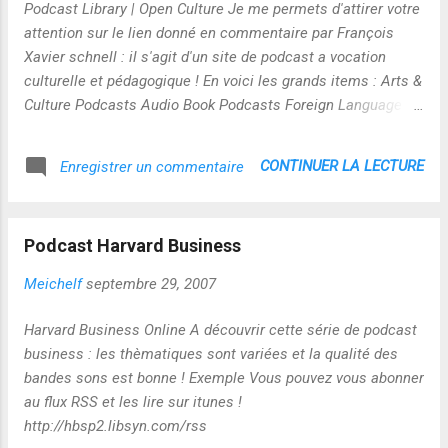
Podcast Library | Open Culture Je me permets d'attirer votre
attention sur le lien donné en commentaire par François
Xavier schnell : il s'agit d'un site de podcast a vocation
culturelle et pédagogique ! En voici les grands items : Arts &
Culture Podcasts Audio Book Podcasts Foreign Language
Lesson Podcasts Music Podcasts News/Information
Podcasts Science Podcasts Technology Podcasts University
CONTINUER LA LECTURE
Enregistrer un commentaire
Podcasts - All University Podcasts - Business School
University Podcast - Law School A titre d'exemple voilà ce
que vous pouvez trouver sous la rubrique langues étrangères
Podcast Harvard Business
Ici le flux RSS : http://feeds.feedburner.com/OpenCulture
Meichelf
septembre 29, 2007
Harvard Business Online A découvrir cette série de podcast
business : les thèmatiques sont variées et la qualité des
bandes sons est bonne ! Exemple Vous pouvez vous abonner
au flux RSS et les lire sur itunes !
http://hbsp2.libsyn.com/rss