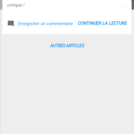
critique !
http://apprendre2point0.ning.com/profiles/blogs/google-se-
fourvoie-dans-un
CONTINUER LA LECTURE
Enregistrer un commentaire
AUTRES ARTICLES