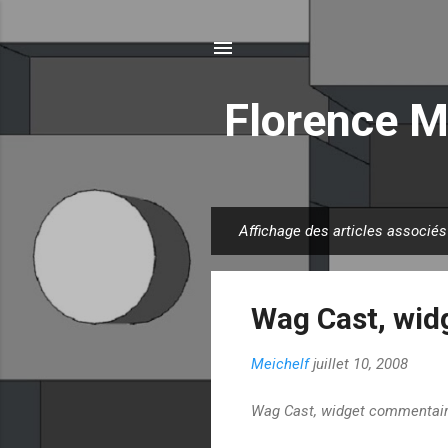
Florence M
Affichage des articles associés
A
r
t
Wag Cast, wid
i
c
Meichelf
juillet 10, 2008
l
e
Wag Cast, widget commentaire
s