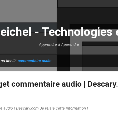
Accéder au contenu principal
eichel - Technologies 
Apprendre à Apprendre
 au libellé
commentaire audio
get commentaire audio | Descar
 audio | Descary.com Je relaie cette information !