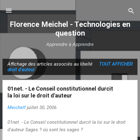
Accéder au contenu principal
Florence Meichel - Technologies en
question
Apprendre à Apprendre
Affichage des articles associés au libellé
TOUT AFFICHER
A
droit d'auteur
r
t
01net. - Le Conseil constitutionnel durcit
i
la loi sur le droit d'auteur
c
Meichelf
juillet 30, 2006
l
e
01net. - Le Conseil constitutionnel durcit la loi sur le droit
s
d'auteur Sages ? où sont les sages ?