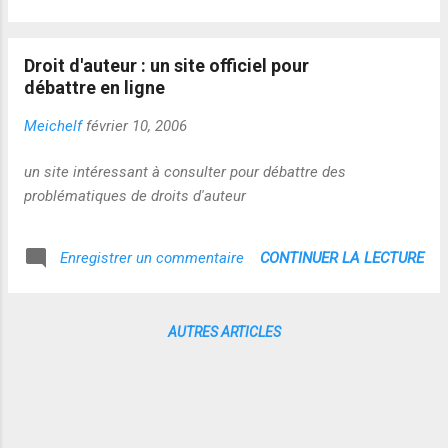
le cas des articles publiés dans les revues scientifiques:
Les auteurs, déjà payés par leur institution, ne reçoivent en
Droit d'auteur : un site officiel pour
général aucun droit et c'est bien normal. Mais ces revues
débattre en ligne
s'appuyant sur leur marché captif, les
bibliothèques universitaires, maintiennent des prix de vente
Meichelf
février 10, 2006
exorbitant, et surtout interdisent la diffusion 'par tout autre
moyen'(les sites Web). Quelques tentatives de
un site intéressant à consulter pour débattre des
contournements (PLOS, Creative Common,..., mais on
problématiques de droits d'auteur
bricole encore trop. Merci de nous faire collectivement
avancer...
CONTINUER LA LECTURE
Enregistrer un commentaire
AUTRES ARTICLES