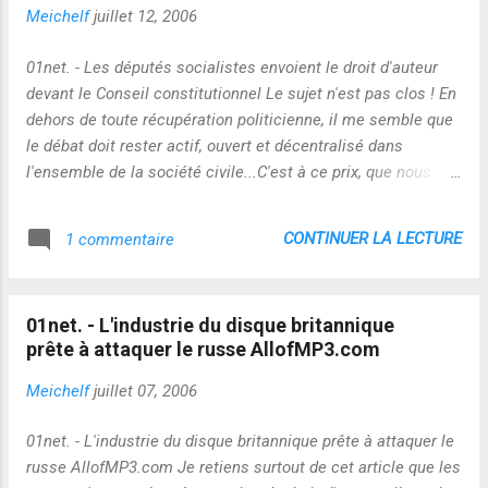
Meichelf
juillet 12, 2006
01net. - Les députés socialistes envoient le droit d'auteur
devant le Conseil constitutionnel Le sujet n'est pas clos ! En
dehors de toute récupération politicienne, il me semble que
le débat doit rester actif, ouvert et décentralisé dans
l'ensemble de la société civile...C'est à ce prix, que nous
maintiendrons la pression citoyenne pour la prise en compte
des droits et devoirs de chacun...pas seulement des
CONTINUER LA LECTURE
1 commentaire
puissants majors !
01net. - L'industrie du disque britannique
prête à attaquer le russe AllofMP3.com
Meichelf
juillet 07, 2006
01net. - L'industrie du disque britannique prête à attaquer le
russe AllofMP3.com Je retiens surtout de cet article que les