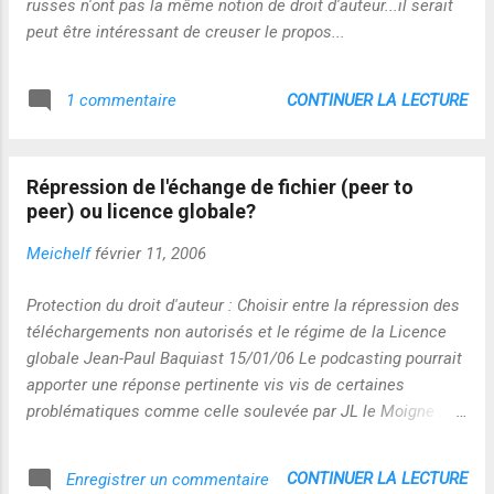
russes n'ont pas la même notion de droit d'auteur...il serait
peut être intéressant de creuser le propos...
CONTINUER LA LECTURE
1 commentaire
Répression de l'échange de fichier (peer to
peer) ou licence globale?
Meichelf
février 11, 2006
Protection du droit d'auteur : Choisir entre la répression des
téléchargements non autorisés et le régime de la Licence
globale Jean-Paul Baquiast 15/01/06 Le podcasting pourrait
apporter une réponse pertinente vis vis de certaines
problématiques comme celle soulevée par JL le Moigne :
Commentaire de JL Le Moigne : Merci pour ce diagnostic et
cette conclusion fort intelligible et bien argumentée : je vois
CONTINUER LA LECTURE
Enregistrer un commentaire
plus aisément les enjeux. Dans les voies à explorer ensuite,